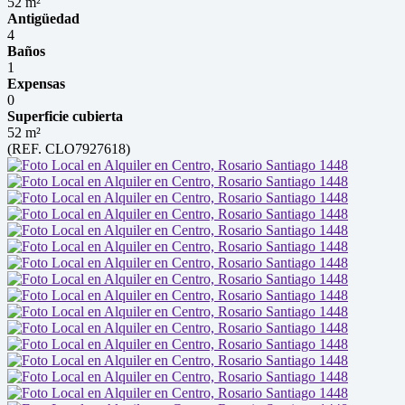
52 m²
Antigüedad
4
Baños
1
Expensas
0
Superficie cubierta
52 m²
(REF. CLO7927618)