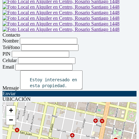
Contacto
Nombre
Teléfono
PIN
Celular
Email
Mensaje
Enviar
UBICACIÓN
+
−