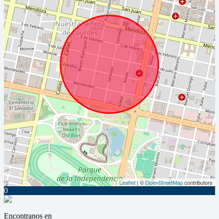
Leaflet
| ©
OpenStreetMap
contributors
0
Encontranos en