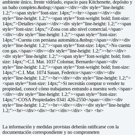
ambiente único, frente vidriado, espacio para Kitchenette, depósito y
un baño completo.&nbsp;</span></div><div style="line-height:
1.2;"><span style="font-size: 14px;"><br></span></div><div
style="line-height: 1.2;"><span style="font-weight: bold; font-size:
14px;">Detalles</span></div><div style="line-height: 1.2;"><span
style="font-size: 14px;">Zona con alto nivel comercial.</span>
</div><div style="line-height: 1.2;"><span style="font-size:
14px;">Cuenta con persiana automática.&nbsp;</span></div><div
style="line-height: 1.2;"><span style="font-size: 14px;">No cuenta
con gas.</span></div><div style="line-height: 1.2;"><br></div>
<div style="line-height: 1.2;"><span style="font-weight: bold; font-
size: 14px;">C.I. Mat. 1037 Colomar, Bernardo</span><div
style="line-height: 1.2;"><span style="font-weight: bold; font-size:
14px;">C.I. Mat. 1074 Sauan, Federico</span></div><div
style="line-height: 1.2;"><br></div><div style="line-height: 1.2;">
<span style="font-size: 14px;">Si necesitás comprar o vender tu
propiedad, conocé cómo trabajamos entrando a nuestra web.</span>
</div><div style="line-height: 1.2;"><span style="font-size:
14px;">COSA Propiedades 0341 426-2550</span></div><div
style="line-height: 1.2;"><br></div></div><div style="line-height:
1.2;"><br></div><div><br></div></div> <br> <br>
La información y medidas provistas deberán ratificarse con la
documentación correspondiente y no comprometen