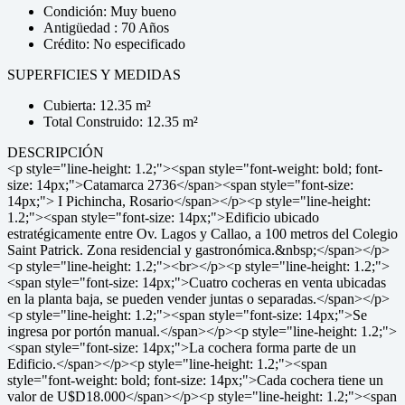
Condición: Muy bueno
Antigüedad : 70 Años
Crédito: No especificado
SUPERFICIES Y MEDIDAS
Cubierta: 12.35 m²
Total Construido: 12.35 m²
DESCRIPCIÓN
<p style="line-height: 1.2;"><span style="font-weight: bold; font-
size: 14px;">Catamarca 2736</span><span style="font-size:
14px;"> I Pichincha, Rosario</span></p><p style="line-height:
1.2;"><span style="font-size: 14px;">Edificio ubicado
estratégicamente entre Ov. Lagos y Callao, a 100 metros del Colegio
Saint Patrick. Zona residencial y gastronómica.&nbsp;</span></p>
<p style="line-height: 1.2;"><br></p><p style="line-height: 1.2;">
<span style="font-size: 14px;">Cuatro cocheras en venta ubicadas
en la planta baja, se pueden vender juntas o separadas.</span></p>
<p style="line-height: 1.2;"><span style="font-size: 14px;">Se
ingresa por portón manual.</span></p><p style="line-height: 1.2;">
<span style="font-size: 14px;">La cochera forma parte de un
Edificio.</span></p><p style="line-height: 1.2;"><span
style="font-weight: bold; font-size: 14px;">Cada cochera tiene un
valor de U$D18.000</span></p><p style="line-height: 1.2;"><span