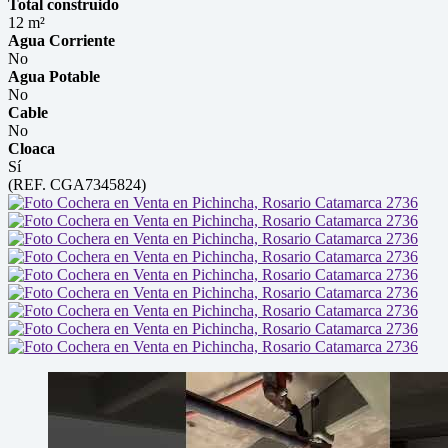
Total construido
12 m²
Agua Corriente
No
Agua Potable
No
Cable
No
Cloaca
Sí
(REF. CGA7345824)