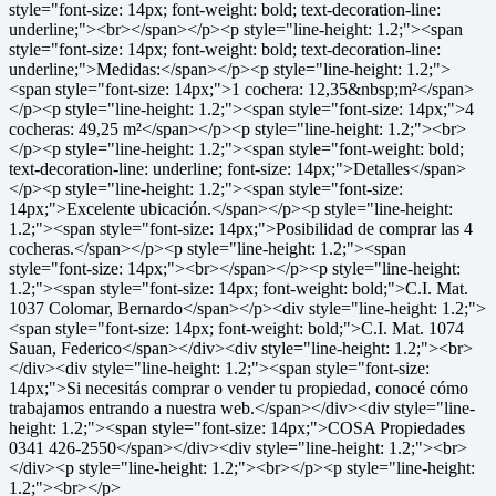
style="font-size: 14px; font-weight: bold; text-decoration-line:
underline;"><br></span></p><p style="line-height: 1.2;"><span
style="font-size: 14px; font-weight: bold; text-decoration-line:
underline;">Medidas:</span></p><p style="line-height: 1.2;">
<span style="font-size: 14px;">1 cochera: 12,35&nbsp;m²</span>
</p><p style="line-height: 1.2;"><span style="font-size: 14px;">4
cocheras: 49,25 m²</span></p><p style="line-height: 1.2;"><br>
</p><p style="line-height: 1.2;"><span style="font-weight: bold;
text-decoration-line: underline; font-size: 14px;">Detalles</span>
</p><p style="line-height: 1.2;"><span style="font-size:
14px;">Excelente ubicación.</span></p><p style="line-height:
1.2;"><span style="font-size: 14px;">Posibilidad de comprar las 4
cocheras.</span></p><p style="line-height: 1.2;"><span
style="font-size: 14px;"><br></span></p><p style="line-height:
1.2;"><span style="font-size: 14px; font-weight: bold;">C.I. Mat.
1037 Colomar, Bernardo</span></p><div style="line-height: 1.2;">
<span style="font-size: 14px; font-weight: bold;">C.I. Mat. 1074
Sauan, Federico</span></div><div style="line-height: 1.2;"><br>
</div><div style="line-height: 1.2;"><span style="font-size:
14px;">Si necesitás comprar o vender tu propiedad, conocé cómo
trabajamos entrando a nuestra web.</span></div><div style="line-
height: 1.2;"><span style="font-size: 14px;">COSA Propiedades
0341 426-2550</span></div><div style="line-height: 1.2;"><br>
</div><p style="line-height: 1.2;"><br></p><p style="line-height:
1.2;"><br></p>