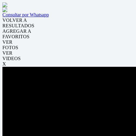
Consultar por Whatsapp
VOLVER A
RESULTADOS
AGREGAR A
FAVORITOS
VER
FOTOS
VER
VIDEOS
X