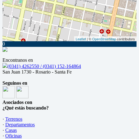
Leaflet
| ©
OpenStreetMap
contributors
0
Encontranos en
(0341) 4262550 / (0341) 152-164864
San Juan 1730 - Rosario - Santa Fe
Seguinos en
Asociados con
¿Qué estás buscando?
·
Terrenos
·
Departamentos
·
Casas
·
Oficinas