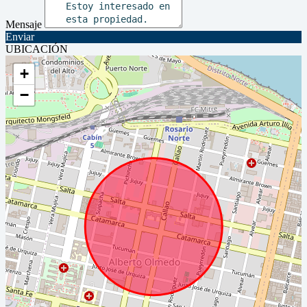
Mensaje
Enviar
UBICACIÓN
+
−