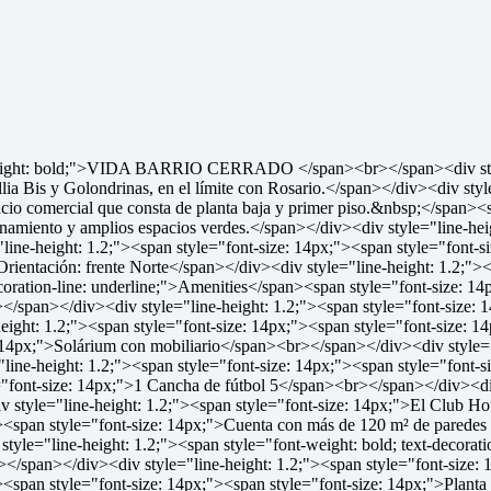
t-weight: bold;">VIDA BARRIO CERRADO </span><br></span><div style
Illia Bis y Golondrinas, en el límite con Rosario.</span></div><div sty
o comercial que consta de planta baja y primer piso.&nbsp;</span><sp
ionamiento y amplios espacios verdes.</span></div><div style="line-he
line-height: 1.2;"><span style="font-size: 14px;"><span style="font-s
>Orientación: frente Norte</span></div><div style="line-height: 1.2;"
decoration-line: underline;">Amenities</span><span style="font-size: 1
/span></div><div style="line-height: 1.2;"><span style="font-size: 1
ight: 1.2;"><span style="font-size: 14px;"><span style="font-size: 1
: 14px;">Solárium con mobiliario</span><br></span></div><div style="
"line-height: 1.2;"><span style="font-size: 14px;"><span style="font
e="font-size: 14px;">1 Cancha de fútbol 5</span><br></span></div><di
style="line-height: 1.2;"><span style="font-size: 14px;">El Club House
><span style="font-size: 14px;">Cuenta con más de 120 m² de paredes v
tyle="line-height: 1.2;"><span style="font-weight: bold; text-decorati
></span></div><div style="line-height: 1.2;"><span style="font-size: 
<span style="font-size: 14px;"><span style="font-size: 14px;">Plant