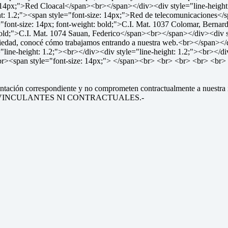
: 14px;">Red Cloacal</span><br></span></div><div style="line-height:
 1.2;"><span style="font-size: 14px;">Red de telecomunicaciones</s
e="font-size: 14px; font-weight: bold;">C.I. Mat. 1037 Colomar, Bern
 bold;">C.I. Mat. 1074 Sauan, Federico</span><br></span></div><div st
piedad, conocé cómo trabajamos entrando a nuestra web.<br></span></di
e-height: 1.2;"><br></div><div style="line-height: 1.2;"><br></div
br><span style="font-size: 14px;"> </span><br> <br> <br> <br> <br>
ntación correspondiente y no comprometen contractualmente a nuestra in
 SON VINCULANTES NI CONTRACTUALES.-