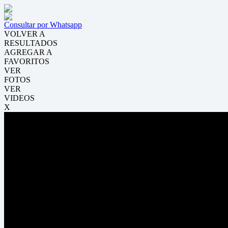
Consultar por Whatsapp
VOLVER A
RESULTADOS
AGREGAR A
FAVORITOS
VER
FOTOS
VER
VIDEOS
X