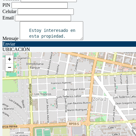
PIN
Celular
Email
Mensaje
Enviar
UBICACIÓN
+
−