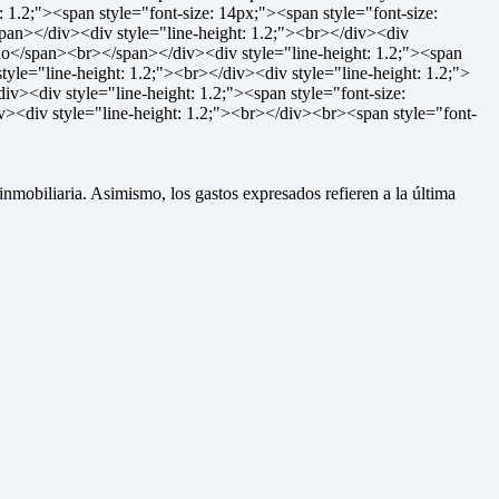
 1.2;"><span style="font-size: 14px;"><span style="font-size:
pan></div><div style="line-height: 1.2;"><br></div><div
ardo</span><br></span></div><div style="line-height: 1.2;"><span
yle="line-height: 1.2;"><br></div><div style="line-height: 1.2;">
v><div style="line-height: 1.2;"><span style="font-size:
><div style="line-height: 1.2;"><br></div><br><span style="font-
mobiliaria. Asimismo, los gastos expresados refieren a la última