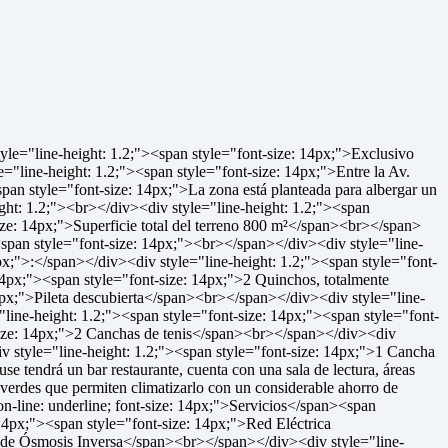
="line-height: 1.2;"><span style="font-size: 14px;">Exclusivo
le="line-height: 1.2;"><span style="font-size: 14px;">Entre la Av.
an style="font-size: 14px;">La zona está planteada para albergar un
ight: 1.2;"><br></div><div style="line-height: 1.2;"><span
ize: 14px;">Superficie total del terreno 800 m²</span><br></span>
><span style="font-size: 14px;"><br></span></div><div style="line-
4px;">:</span></div><div style="line-height: 1.2;"><span style="font-
4px;"><span style="font-size: 14px;">2 Quinchos, totalmente
4px;">Pileta descubierta</span><br></span></div><div style="line-
line-height: 1.2;"><span style="font-size: 14px;"><span style="font-
-size: 14px;">2 Canchas de tenis</span><br></span></div><div
v style="line-height: 1.2;"><span style="font-size: 14px;">1 Cancha
 tendrá un bar restaurante, cuenta con una sala de lectura, áreas
erdes que permiten climatizarlo con un considerable ahorro de
on-line: underline; font-size: 14px;">Servicios</span><span
14px;"><span style="font-size: 14px;">Red Eléctrica
a de Ósmosis Inversa</span><br></span></div><div style="line-