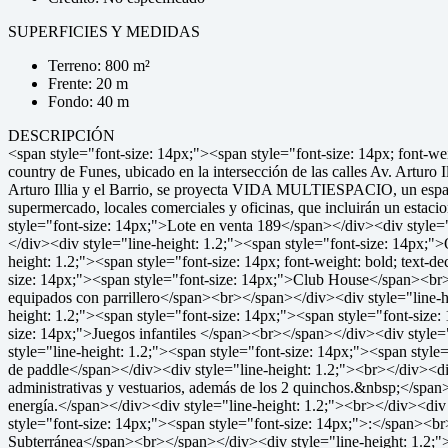
SUPERFICIES Y MEDIDAS
Terreno: 800 m²
Frente: 20 m
Fondo: 40 m
DESCRIPCIÓN
<span style="font-size: 14px;"><span style="font-size: 14px; fon
country de Funes, ubicado en la intersección de las calles Av. Arturo 
Arturo Illia y el Barrio, se proyecta VIDA MULTIESPACIO, un espaci
supermercado, locales comerciales y oficinas, que incluirán un estac
style="font-size: 14px;">Lote en venta 189</span></div><div style="
</div><div style="line-height: 1.2;"><span style="font-size: 14px;"
height: 1.2;"><span style="font-size: 14px; font-weight: bold; text-
size: 14px;"><span style="font-size: 14px;">Club House</span><br><
equipados con parrillero</span><br></span></div><div style="line-he
height: 1.2;"><span style="font-size: 14px;"><span style="font-size
size: 14px;">Juegos infantiles </span><br></span></div><div style=
style="line-height: 1.2;"><span style="font-size: 14px;"><span styl
de paddle</span></div><div style="line-height: 1.2;"><br></div><div 
administrativas y vestuarios, además de los 2 quinchos.&nbsp;</span
energía.</span></div><div style="line-height: 1.2;"><br></div><div s
style="font-size: 14px;"><span style="font-size: 14px;">:</span><br
Subterránea</span><br></span></div><div style="line-height: 1.2;">