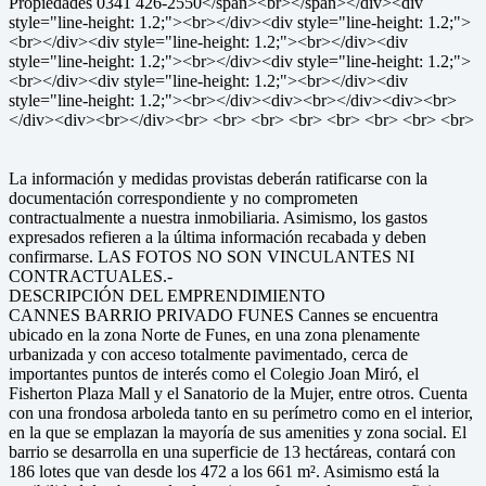
Propiedades 0341 426-2550</span><br></span></div><div
style="line-height: 1.2;"><br></div><div style="line-height: 1.2;">
<br></div><div style="line-height: 1.2;"><br></div><div
style="line-height: 1.2;"><br></div><div style="line-height: 1.2;">
<br></div><div style="line-height: 1.2;"><br></div><div
style="line-height: 1.2;"><br></div><div><br></div><div><br>
</div><div><br></div><br> <br> <br> <br> <br> <br> <br> <br>
La información y medidas provistas deberán ratificarse con la
documentación correspondiente y no comprometen
contractualmente a nuestra inmobiliaria. Asimismo, los gastos
expresados refieren a la última información recabada y deben
confirmarse. LAS FOTOS NO SON VINCULANTES NI
CONTRACTUALES.-
DESCRIPCIÓN DEL EMPRENDIMIENTO
CANNES BARRIO PRIVADO FUNES Cannes se encuentra
ubicado en la zona Norte de Funes, en una zona plenamente
urbanizada y con acceso totalmente pavimentado, cerca de
importantes puntos de interés como el Colegio Joan Miró, el
Fisherton Plaza Mall y el Sanatorio de la Mujer, entre otros. Cuenta
con una frondosa arboleda tanto en su perímetro como en el interior,
en la que se emplazan la mayoría de sus amenities y zona social. El
barrio se desarrolla en una superficie de 13 hectáreas, contará con
186 lotes que van desde los 472 a los 661 m². Asimismo está la