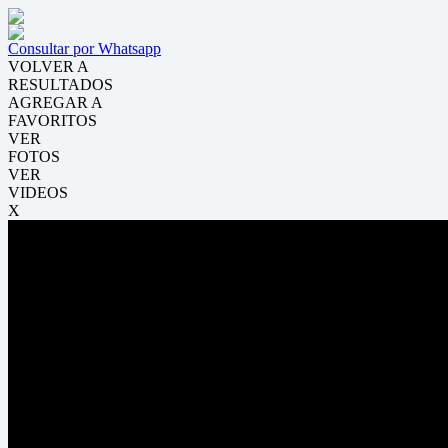
Consultar por Whatsapp
VOLVER A
RESULTADOS
AGREGAR A
FAVORITOS
VER
FOTOS
VER
VIDEOS
X