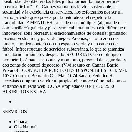
posibilidad de obtener dos lotes juntos formando una superficie
mayor a 661 m² . En Cannes valoramos la vida sustentable, la
seguridad y la excelencia en servicios, nos esforzamos por ser un
barrio privado que apuesta por la naturaleza, el respeto y la
tranquilidad. AMENITIES: salas de usos múltiples (alguna de ellas
con parrillero); galería y plaza semi cubierta, un espacio diferente e
innovador; zona recreativa; estacionamientos de cortesía; gimnasio;
piscina; vestuarios y plaza de juegos. Además, en otra zona del
predio, también contará con un espacio verde y una cancha de
fútbol. Infraestructura de servicios subterránea, lo que te garantiza
un entorno armónico y despejado. SEGURIAD: cerco olímpico
perimetral, cámaras, sensores y monitoreo, personal de seguridad y
dos zonas de control de acceso. ¡Viví seguro en Cannes Barrio
Privado! - CONSULTÁ POR LOTES DISPONIBLES - C.I. Mat.
1037 Colomar, Bernardo C.I. Mat. 1074 Sauan, Federico Si
necesitás comprar o vender tu propiedad, conocé cómo trabajamos
entrando a nuestra web. COSA Propiedades 0341 426-2550
ATRIBUTOS EXTRA
:
SERVICIOS
Cloaca
Gas Natural