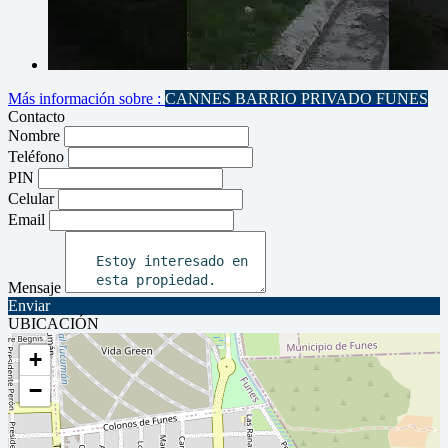
Más información sobre :
CANNES BARRIO PRIVADO FUNES
Contacto
Nombre
Teléfono
PIN
Celular
Email
Mensaje
Enviar
UBICACIÓN
+
−