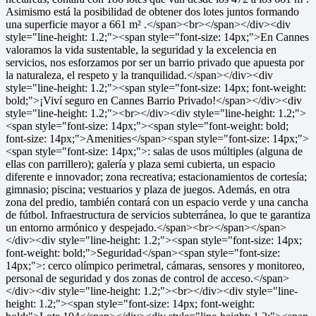
Asimismo está la posibilidad de obtener dos lotes juntos formando
una superficie mayor a 661 m² .</span><br></span></div><div
style="line-height: 1.2;"><span style="font-size: 14px;">En Cannes
valoramos la vida sustentable, la seguridad y la excelencia en
servicios, nos esforzamos por ser un barrio privado que apuesta por
la naturaleza, el respeto y la tranquilidad.</span></div><div
style="line-height: 1.2;"><span style="font-size: 14px; font-weight:
bold;">¡Viví seguro en Cannes Barrio Privado!</span></div><div
style="line-height: 1.2;"><br></div><div style="line-height: 1.2;">
<span style="font-size: 14px;"><span style="font-weight: bold;
font-size: 14px;">Amenities</span><span style="font-size: 14px;">
<span style="font-size: 14px;">: salas de usos múltiples (alguna de
ellas con parrillero); galería y plaza semi cubierta, un espacio
diferente e innovador; zona recreativa; estacionamientos de cortesía;
gimnasio; piscina; vestuarios y plaza de juegos. Además, en otra
zona del predio, también contará con un espacio verde y una cancha
de fútbol. Infraestructura de servicios subterránea, lo que te garantiza
un entorno armónico y despejado.</span><br></span></span>
</div><div style="line-height: 1.2;"><span style="font-size: 14px;
font-weight: bold;">Seguridad</span><span style="font-size:
14px;">: cerco olímpico perimetral, cámaras, sensores y monitoreo,
personal de seguridad y dos zonas de control de acceso.</span>
</div><div style="line-height: 1.2;"><br></div><div style="line-
height: 1.2;"><span style="font-size: 14px; font-weight: