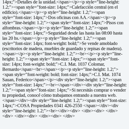
14px;">Detalles de la unidad.</span></p><p style="line-height:
1.2;"><span style="font-size: 14px;">Calefacción central (en el
edificio).</span></p><p style="line-height: 1.2;"><span
style="font-size: 14px;">Dos oficinas con AA.</span></p><p
style="line-height: 1.2;"><span style="font-size: 14px;">Pisos con
alfombras.</span></p><p style="line-height: 1.2;"><span
style="font-size: 14px;">Seguridad desde las hasta las 08:00 hasta
las 20 hs.</span></p><p style="line-height: 1.2;"><span
style="font-size: 14px; font-weight: bold;">Se vende amoblado
(escritorios de madera, muebles de guardado y repisas de madera).
</span></p><p style="line-height: 1.2;"><br></p><p style="line-
height: 1.2;"><span style="font-size: 14px;"><span style="font-
size: 14px; font-weight: bold;">C.I. Mat. 1037 Colomar,
Bernardo</span><br></span></p><p style="line-height: 1.2;">
<span style="font-weight: bold; font-size: 14px;">C.I. Mat. 1074
Sauan, Federico</span></p><div style="line-height: 1.2;"><span
style="font-size: 14px;"><br></span></div><div style="line-height:
1.2;"><span style="font-size: 14px;">Si necesitás comprar o vender
tu propiedad, conocé cómo trabajamos entrando a nuestra web.
</span></div><div style="line-height: 1.2;"><span style="font-size:
14px;">COSA Propiedades 0341 426-2550 </span></div><div
style="line-height: 1.2;"><br></div><div> </div><div> </div>
<div> </div><div> </div><div> </div>