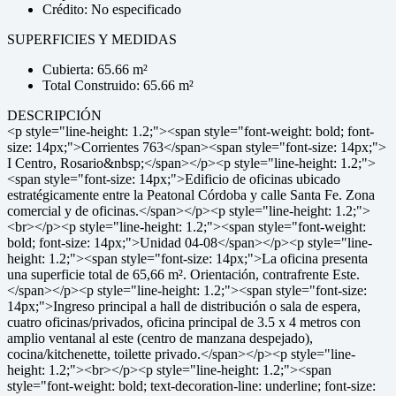
Crédito: No especificado
SUPERFICIES Y MEDIDAS
Cubierta: 65.66 m²
Total Construido: 65.66 m²
DESCRIPCIÓN
<p style="line-height: 1.2;"><span style="font-weight: bold; font-
size: 14px;">Corrientes 763</span><span style="font-size: 14px;">
I Centro, Rosario&nbsp;</span></p><p style="line-height: 1.2;">
<span style="font-size: 14px;">Edificio de oficinas ubicado
estratégicamente entre la Peatonal Córdoba y calle Santa Fe. Zona
comercial y de oficinas.</span></p><p style="line-height: 1.2;">
<br></p><p style="line-height: 1.2;"><span style="font-weight:
bold; font-size: 14px;">Unidad 04-08</span></p><p style="line-
height: 1.2;"><span style="font-size: 14px;">La oficina presenta
una superficie total de 65,66 m². Orientación, contrafrente Este.
</span></p><p style="line-height: 1.2;"><span style="font-size:
14px;">Ingreso principal a hall de distribución o sala de espera,
cuatro oficinas/privados, oficina principal de 3.5 x 4 metros con
amplio ventanal al este (centro de manzana despejado),
cocina/kitchenette, toilette privado.</span></p><p style="line-
height: 1.2;"><br></p><p style="line-height: 1.2;"><span
style="font-weight: bold; text-decoration-line: underline; font-size: