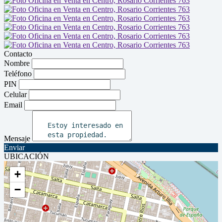
Contacto
Nombre
Teléfono
PIN
Celular
Email
Mensaje
Enviar
UBICACIÓN
+
−