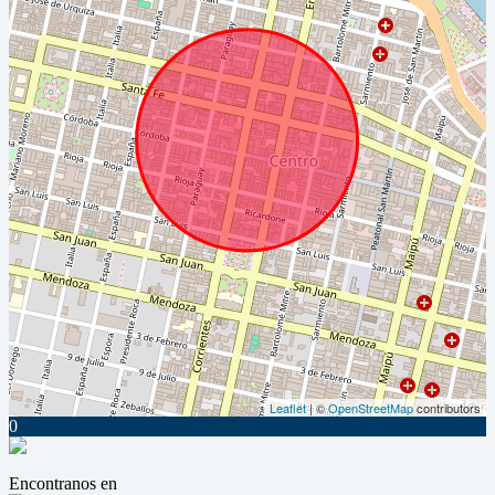
Leaflet
| ©
OpenStreetMap
contributors
0
Encontranos en