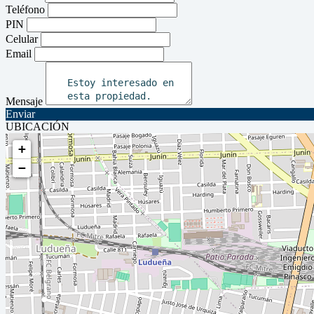
Teléfono
PIN
Celular
Email
Mensaje
Enviar
UBICACIÓN
+
−