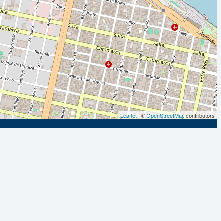
Leaflet
| ©
OpenStreetMap
contributors