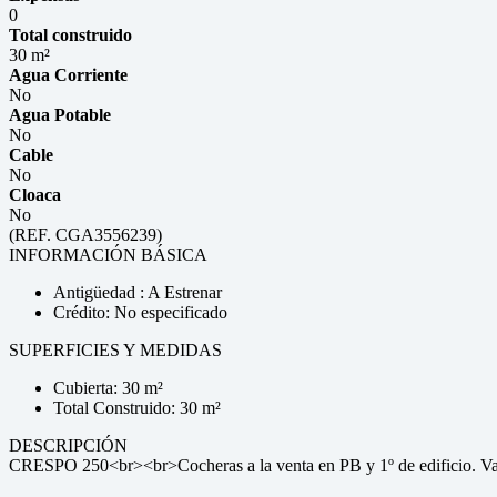
0
Total construido
30 m²
Agua Corriente
No
Agua Potable
No
Cable
No
Cloaca
No
(REF. CGA3556239)
INFORMACIÓN BÁSICA
Antigüedad : A Estrenar
Crédito: No especificado
SUPERFICIES Y MEDIDAS
Cubierta: 30 m²
Total Construido: 30 m²
DESCRIPCIÓN
CRESPO 250<br><br>Cocheras a la venta en PB y 1º de edificio. V